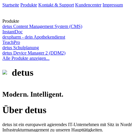
Startseite
Produkte
Kontakt & Support
Kundencenter
Impressum
Produkte
detus Content Management System (CMS)
InstantDoc
dexpharm - dein Apothekendienst
TeachPro
detus Schulplanung
detus Device Manager 2 (DDM2)
Alle Produkte anzeigen...
detus
Modern. Intelligent.
Über detus
detus ist ein europaweit agierendes IT-Unternehmen mit Sitz in Nor
Infrastrukturmanagement zu unseren Haupttätigkeiten.